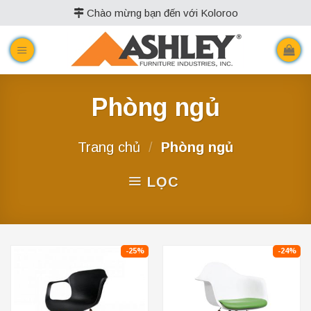
Skip
Chào mừng bạn đến với Koloroo
to
content
Phòng ngủ
Trang chủ
/
Phòng ngủ
LỌC
-25%
-24%