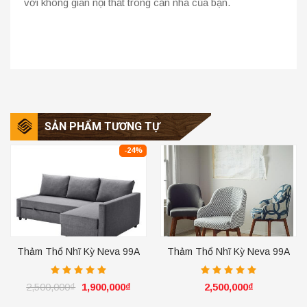
với không gian nội thất trong căn nhà của bạn.
SẢN PHẨM TƯƠNG TỰ
-24%
Thảm Thổ Nhĩ Kỳ Neva 99A
Thảm Thổ Nhĩ Kỳ Neva 99A
Ivory
Ivory
2,500,000
₫
1,900,000
₫
2,500,000
₫