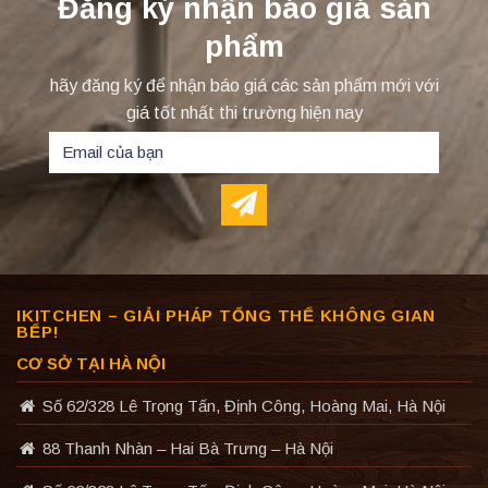
Đăng ký nhận báo giá sản
phẩm
hãy đăng ký để nhận báo giá các sản phẩm mới với
giá tốt nhất thi trường hiện nay
IKITCHEN – GIẢI PHÁP TỔNG THỂ KHÔNG GIAN
BẾP!
CƠ SỞ TẠI HÀ NỘI
Số 62/328 Lê Trọng Tấn, Định Công, Hoàng Mai, Hà Nội
88 Thanh Nhàn – Hai Bà Trưng – Hà Nội